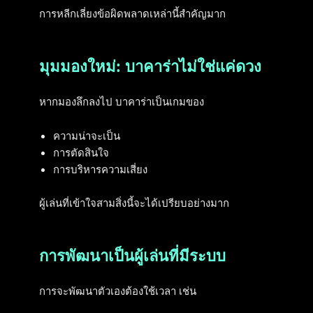
การหลีกเลี่ยงข้อผิดพลาดเหล่านี้สำคัญมาก
มุมมองใหม่: บาคาร่าไม่ใช่แค่ดวง
หากมองลึกลงไป บาคาร่าเป็นเกมของ
ความน่าจะเป็น
การตัดสินใจ
การบริหารความเสี่ยง
ผู้เล่นที่เข้าใจสามสิ่งนี้จะได้เปรียบอย่างมาก
การพัฒนาเป็นผู้เล่นที่มีระบบ
การจะพัฒนาตัวเองต้องใช้เวลา เช่น