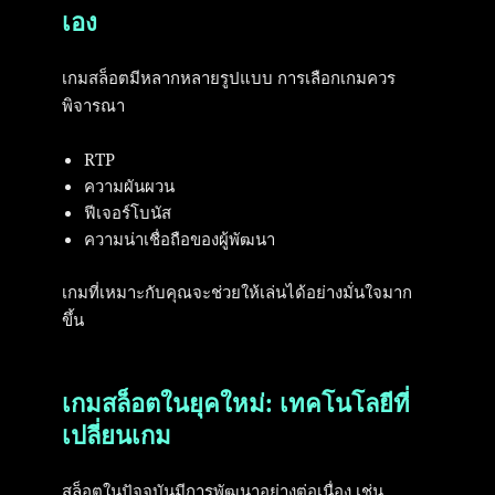
เอง
เกมสล็อตมีหลากหลายรูปแบบ การเลือกเกมควร
พิจารณา
RTP
ความผันผวน
ฟีเจอร์โบนัส
ความน่าเชื่อถือของผู้พัฒนา
เกมที่เหมาะกับคุณจะช่วยให้เล่นได้อย่างมั่นใจมาก
ขึ้น
เกมสล็อตในยุคใหม่: เทคโนโลยีที่
เปลี่ยนเกม
สล็อตในปัจจุบันมีการพัฒนาอย่างต่อเนื่อง เช่น