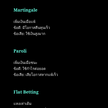
Martingale
เพิ่มเงินเมื่อแพ้
ข้อดี: มีโอกาสคืนทุนเร็ว
ข้อเสีย: ใช้เงินสูงมาก
Paroli
เพิ่มเงินเมื่อชนะ
ข้อดี: ใช้กำไรต่อยอด
ข้อเสีย: เสียโอกาสหากแพ้เร็ว
Flat Betting
แทงเท่าเดิม