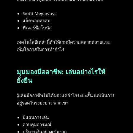
ระบบ Megaways
แจ็คพอตสะสม
ฟีเจอร์ซื้อโบนัส
เทคโนโลยีเหล่านี้ทำให้เกมมีความหลากหลายและ
เพิ่มโอกาสในการทำกำไร
มุมมองมืออาชีพ: เล่นอย่างไรให้
ยั่งยืน
ผู้เล่นมืออาชีพไม่ได้มองแค่กำไรระยะสั้น แต่เน้นการ
อยู่รอดในระยะยาว พวกเขา
มีแผนการเล่น
ควบคุมอารมณ์
บริหารเงินอย่างเข้มงวด