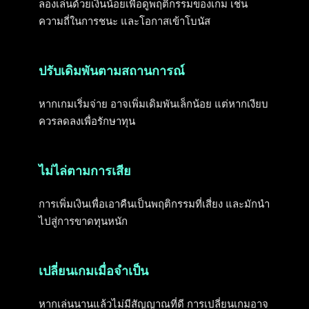
ลองเล่นด้วยเงินน้อยเพื่อดูพฤติกรรมของเกม เช่น
ความถี่ในการชนะ และโอกาสเข้าโบนัส
ปรับเดิมพันตามสถานการณ์
หากเกมเริ่มจ่าย อาจเพิ่มเดิมพันเล็กน้อย แต่หากเงียบ
ควรลดลงเพื่อรักษาทุน
ไม่ไล่ตามการเสีย
การเพิ่มเงินเพื่อเอาคืนเป็นพฤติกรรมที่เสี่ยง และมักนำ
ไปสู่การขาดทุนหนัก
เปลี่ยนเกมเมื่อจำเป็น
หากเล่นนานแล้วไม่มีสัญญาณที่ดี การเปลี่ยนเกมอาจ