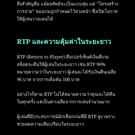
สิ่งสำคัญคือ แม้ผลลัพธ์จะเป็นแบบสุ่ม แต่ “โครงสร้าง
การจ่าย” ของเกมถูกกำหนดไว้ล่วงหน้า ซึ่งเปิดโอกาส
ให้ผู้เล่นวางแผนได้
RTP และความคุ้มค่าในระยะยาว
RTP (Return to Player) คือเปอร์เซ็นต์เงินที่เกม
สล็อตจะคืนให้ผู้เล่นในระยะยาว เช่น RTP 96%
หมายความว่าในระยะยาว ผู้เล่นจะได้รับเงินคืนเฉลี่ย
96 บาท จากการเดิมพัน 100 บาท
อย่างไรก็ตาม RTP ไม่ได้หมายความว่าคุณจะได้คืน
ในทุกครั้ง แต่เป็นค่าเฉลี่ยจากการเล่นจำนวนมาก
ผู้เล่นที่มีประสบการณ์มักเลือกเกมที่มี RTP สูง เพราะ
ช่วยลดความเสียเปรียบในระยะยาว