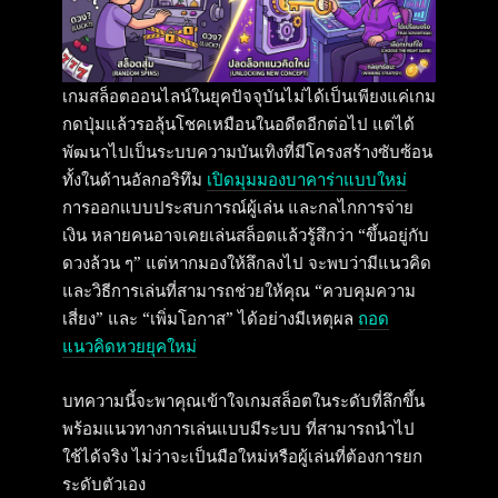
เกมสล็อตออนไลน์ในยุคปัจจุบันไม่ได้เป็นเพียงแค่เกม
กดปุ่มแล้วรอลุ้นโชคเหมือนในอดีตอีกต่อไป แต่ได้
พัฒนาไปเป็นระบบความบันเทิงที่มีโครงสร้างซับซ้อน
ทั้งในด้านอัลกอริทึม
เปิดมุมมองบาคาร่าแบบใหม่
การออกแบบประสบการณ์ผู้เล่น และกลไกการจ่าย
เงิน หลายคนอาจเคยเล่นสล็อตแล้วรู้สึกว่า “ขึ้นอยู่กับ
ดวงล้วน ๆ” แต่หากมองให้ลึกลงไป จะพบว่ามีแนวคิด
และวิธีการเล่นที่สามารถช่วยให้คุณ “ควบคุมความ
เสี่ยง” และ “เพิ่มโอกาส” ได้อย่างมีเหตุผล
ถอด
แนวคิดหวยยุคใหม่
บทความนี้จะพาคุณเข้าใจเกมสล็อตในระดับที่ลึกขึ้น
พร้อมแนวทางการเล่นแบบมีระบบ ที่สามารถนำไป
ใช้ได้จริง ไม่ว่าจะเป็นมือใหม่หรือผู้เล่นที่ต้องการยก
ระดับตัวเอง