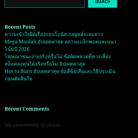
SEARCH
Recent Posts
ความเข้าใจผิดเรื่องรอบโบนัส กลยุทธ์ระยะยาว
Mega Moolah อัปเดตล่าสุด สถานะแจ็กพอตและแนว
โน้มปี 2026
โฆษณาชนะง่ายจริงหรือไม่ ข้อผิดพลาดที่ควรเลี่ยง
สล็อตลงทุนได้จริงหรือไม่ อัปเดตล่าสุด
Hot to Burn อัปเดตล่าสุด ข้อดีข้อเสียและวิธีประเมิน
ก่อนตัดสินใจ
Recent Comments
No comments to show.