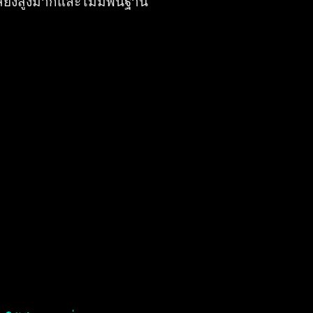
่ยงสูงมากและไม่มีพื้นฐาน