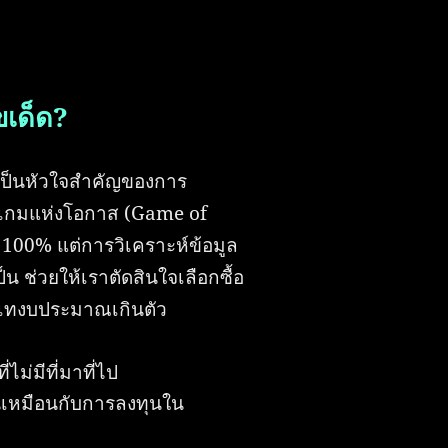
ขเด็ด?
 เป็นหัวใจสำคัญของการ
นเกมแห่งโอกาส (Game of
 100% แต่การวิเคราะห์ข้อมูล
น ช่วยให้เราตัดสินใจเลือกซื้อ
ุ่มเทงบประมาณเกินตัว
่ไม่มีที่มาที่ไป
เหมือนกับการลงทุนใน