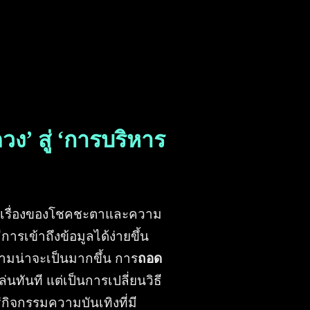
วง’ สู่ ‘การบริหาร
็นเรื่องของโชคชะตาและความ
การเข้าถึงข้อมูลได้ง่ายขึ้น
วามน่าจะเป็นมากขึ้น การ
ถอด
ล่นทันที แต่เป็นการเปลี่ยนวิธี
กิจกรรมความบันเทิงที่มี