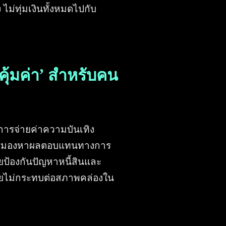
ไม่ทุ่มเงินทั้งหมดไปกับ
งคุ้มค่า’ สำหรับคน
การจ่ายค่าความบันเทิง
การมองหาผลตอบแทนทางการ
ยป้องกันปัญหาหนี้สินและ
ดยไม่กระทบต่อสภาพคล่องใน