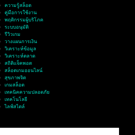
ความรู้สล็อต
คู่มือการใช้งาน
พฤติกรรมผู้บริโภค
ระบบอนุมัติ
รีวิวเกม
วางแผนการเงิน
วิเคราะห์ข้อมูล
วิเคราะห์ตลาด
สถิติแจ็คพอต
สล็อตเกมออนไลน์
สุขภาพจิต
เกมสล็อต
เทคนิคความปลอดภัย
เทคโนโลยี
ไลฟ์สไตล์