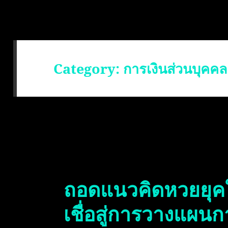
Category:
การเงินส่วนบุคคล
ถอดแนวคิดหวยยุค
เชื่อสู่การวางแผนก