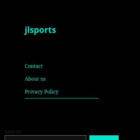
jlsports
Contact
About us
Privacy Policy
Search