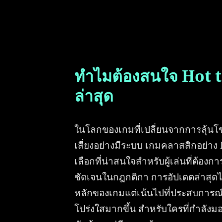
ทำไมต้องสนใจ Hot t
ล่าสุด
ในโลกของเกมที่เปลี่ยนจากการลุ้น
เสี่ยงอย่างมีระบบ เกมคลาสสิกอย่าง 
เลือกที่น่าสนใจสำหรับผู้เล่นที่ต้
ชัดเจนในกฎกติกา การอัปเดตล่าสุดไ
หลักของเกมแต่เน้นไปที่ประสบการณ์ก
โปร่งใสมากขึ้น สำหรับใครที่กำลังม