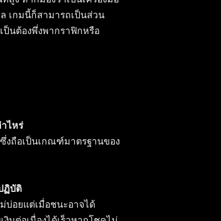
ล เกมนี้ก็สามารถเป็นส่วน
เป็นต้องพึ่งพากราฟิกหรือ
่าไหร่
6% ซึ่งถือเป็นเกณฑ์มาตรฐานของ
ิบัติ
บ่อยแต่เมื่อชนะอาจได้
เงินต่อเนื่องได้เร็วหากโชคไม่