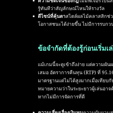
ความชัดเจนของกฎ
ไม่มีฟีเจอร์โบนั
รู้ทันทีว่าสัญลักษณ์ไหนให้รางวัล
ดีไซน์ที่คุ้นตา
สไตล์ผลไม้คลาสสิกช่วย
โอกาสชนะได้ง่ายขึ้น ไม่มีการรบกว
ข้อจำกัดที่ต้องรู้ก่อนเริ่มเล
แม้เกมนี้จะดูเข้าถึงง่าย แต่ความผันผว
เสมอ อัตราการคืนทุน (RTP) ที่ 95.1
มาตรฐานแต่ไม่ได้สูงมากเมื่อเทียบกับ
หมายความว่าในระยะยาวผู้เล่นอาจต้องเ
หากไม่มีการจัดการที่ดี
ความเสี่ยงเรื่องเงินทุน
ความผันผวนสู