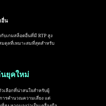
อื่น
กับเกมสล็อตอื่นที่มี RTP สูง
สมดุลที่เหมาะสมที่สุดสำหรับ
่นยุคใหม่
ัวเลือกที่น่าสนใจสำหรับผู้
ะการคำนวณความเสี่ยง แต่
ี่สูง หากมองว่าเป็นเครื่องมือ