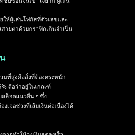
สที่ซับซ้อนจนเข้าใจยาก ผู้เล่น
ให้ผู้เล่นโฟกัสที่ตัวเลขและ
นสายตาด้วยกราฟิกเกินจำเป็น
่น
นที่สูงคือสิ่งที่ต้องตระหนัก
6% ถือว่าอยู่ในเกณฑ์
สล็อตแนวอื่น ๆ ซึ่ง
จอช่วงที่เสียเงินต่อเนื่องได้
งอาจทำให้วงเงินลดลงเร็ว