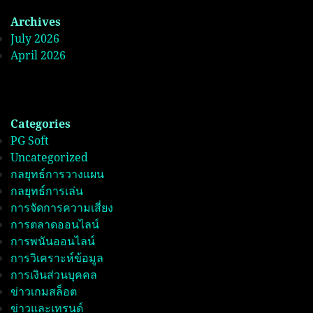
Archives
July 2026
April 2026
Categories
PG Soft
Uncategorized
กลยุทธ์การวางแผน
กลยุทธ์การเล่น
การจัดการความเสี่ยง
การตลาดออนไลน์
การพนันออนไลน์
การวิเคราะห์ข้อมูล
การเงินส่วนบุคคล
ข่าวเกมสล็อต
ข่าวและเทรนด์