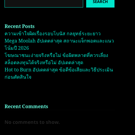
SEARCH
Recent Posts
ความเข้าใจผิดเรื่องรอบโบนัส กลยุทธ์ระยะยาว
Mega Moolah อัปเดตล่าสุด สถานะแจ็กพอตและแนว
โน้มปี 2026
โฆษณาชนะง่ายจริงหรือไม่ ข้อผิดพลาดที่ควรเลี่ยง
สล็อตลงทุนได้จริงหรือไม่ อัปเดตล่าสุด
Hot to Burn อัปเดตล่าสุด ข้อดีข้อเสียและวิธีประเมิน
ก่อนตัดสินใจ
Recent Comments
No comments to show.