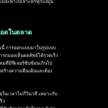
นี้จะพาไปเจาะลึกทุกแง่มุม
ยู่รอดในตลาด
กมนี้ การออกแบบมาในรูปแบบ
ามารถมองเห็นผลลัพธ์ได้รวดเร็ว
ที่มีฟีเจอร์ซับซ้อนเกินไป
งสร้างความตื่นเต้นและต้อง
ในเวลาไม่กี่วินาที เหมาะกับ
ร็ว