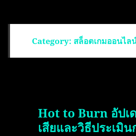
Category:
สล็อตเกมออนไลน
Hot to Burn อัปเดต
เสียและวิธีประเมิน