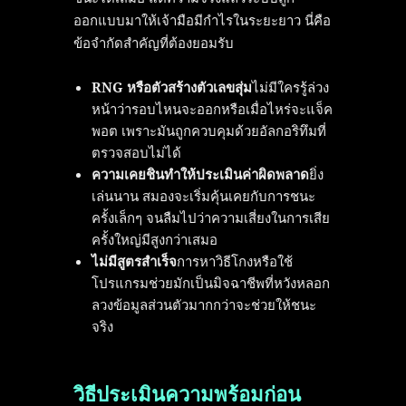
ออกแบบมาให้เจ้ามือมีกำไรในระยะยาว นี่คือ
ข้อจำกัดสำคัญที่ต้องยอมรับ
RNG หรือตัวสร้างตัวเลขสุ่ม
ไม่มีใครรู้ล่วง
หน้าว่ารอบไหนจะออกหรือเมื่อไหร่จะแจ็ค
พอต เพราะมันถูกควบคุมด้วยอัลกอริทึมที่
ตรวจสอบไม่ได้
ความเคยชินทำให้ประเมินค่าผิดพลาด
ยิ่ง
เล่นนาน สมองจะเริ่มคุ้นเคยกับการชนะ
ครั้งเล็กๆ จนลืมไปว่าความเสี่ยงในการเสีย
ครั้งใหญ่มีสูงกว่าเสมอ
ไม่มีสูตรสำเร็จ
การหาวิธีโกงหรือใช้
โปรแกรมช่วยมักเป็นมิจฉาชีพที่หวังหลอก
ลวงข้อมูลส่วนตัวมากกว่าจะช่วยให้ชนะ
จริง
วิธีประเมินความพร้อมก่อน