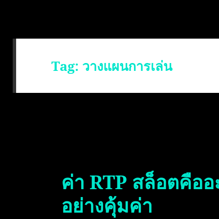
Tag:
วางแผนการเล่น
ค่า RTP สล็อตคืออะ
อย่างคุ้มค่า