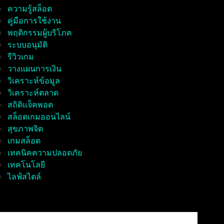
ความรู้สล็อต
คู่มือการใช้งาน
พฤติกรรมผู้บริโภค
ระบบอนุมัติ
รีวิวเกม
วางแผนการเงิน
วิเคราะห์ข้อมูล
วิเคราะห์ตลาด
สถิติแจ็คพอต
สล็อตเกมออนไลน์
สุขภาพจิต
เกมสล็อต
เทคนิคความปลอดภัย
เทคโนโลยี
ไลฟ์สไตล์