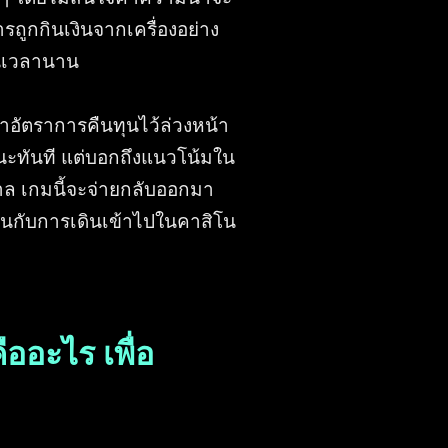
รถูกกินเงินจากเครื่องอย่าง
ป็นเวลานาน
่าอัตราการคืนทุนไว้ล่วงหน้า
จะชนะทันที แต่บอกถึงแนวโน้มใน
าล เกมนี้จะจ่ายกลับออกมา
มือนกับการเดินเข้าไปในคาสิโน
ออะไร เพื่อ
ล