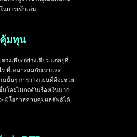
มในการเข้าเล่น
ุ้มทุน
วงเพียงอย่างเดียว แต่อยู่ที่
ะไร ที่เหมาะสมกับเราและ
มนั้นๆ การวางแผนที่ดีจะช่วย
้นโดยไม่กดดันเรื่องเงินมาก
ราจะมีโอกาสควบคุมผลลัพธ์ได้