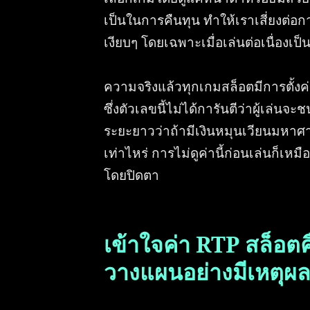
เป็นในการคืนทุน ทำให้เราเสี่ยงต่อกา
เงียบๆ โดยเฉพาะเมื่อเล่นต่อเนื่องเ
ความจริงแล้วทุกเกมสล็อตมีการตั้งค
ซึ่งตัวเลขนี้ไม่ได้การันตีว่าผู้เล่น
ระยะยาวว่าถ้ามีเงินหมุนเวียนมหาศ
เท่าไหร่ การไม่ดูค่านี้ก่อนเล่นก็เห
โดยปิดตา
เข้าใจค่า RTP สล็อตคื
วางแผนอย่างมีเหตุผ