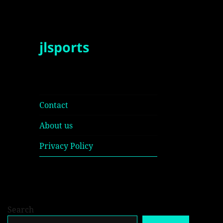
jlsports
Contact
About us
Privacy Policy
Search