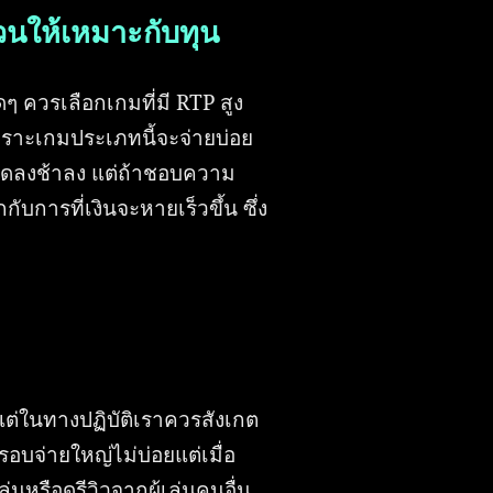
ผวนให้เหมาะกับทุน
ๆ ควรเลือกเกมที่มี RTP สูง
ราะเกมประเภทนี้จะจ่ายบ่อย
าลดลงช้าลง แต่ถ้าชอบความ
ับการที่เงินจะหายเร็วขึ้น ซึ่ง
แต่ในทางปฏิบัติเราควรสังเกต
บจ่ายใหญ่ไม่บ่อยแต่เมื่อ
่นหรือดูรีวิวจากผู้เล่นคนอื่น