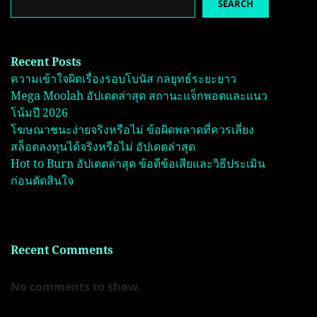
SEARCH
Recent Posts
ความเข้าใจผิดเรื่องรอบโบนัส กลยุทธ์ระยะยาว
Mega Moolah อัปเดตล่าสุด สถานะแจ็กพอตและแนว
โน้มปี 2026
โฆษณาชนะง่ายจริงหรือไม่ ข้อผิดพลาดที่ควรเลี่ยง
สล็อตลงทุนได้จริงหรือไม่ อัปเดตล่าสุด
Hot to Burn อัปเดตล่าสุด ข้อดีข้อเสียและวิธีประเมิน
ก่อนตัดสินใจ
Recent Comments
No comments to show.