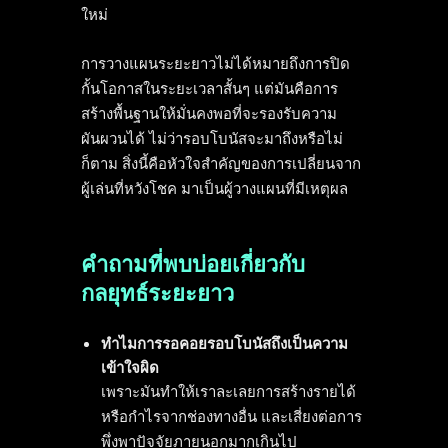
ใหม่
การวางแผนระยะยาวไม่ได้หมายถึงการปิด
กั้นโอกาสในระยะเวลาสั้นๆ แต่มันคือการ
สร้างพื้นฐานให้มั่นคงพอที่จะรองรับความ
ผันผวนได้ ไม่ว่ารอบโบนัสจะมาถึงหรือไม่
ก็ตาม สิ่งนี้คือหัวใจสำคัญของการเปลี่ยนจาก
ผู้เล่นที่หวังโชค มาเป็นผู้วางแผนที่มีเหตุผล
คำถามที่พบบ่อยเกี่ยวกับ
กลยุทธ์ระยะยาว
ทำไมการรอคอยรอบโบนัสถึงเป็นความ
เข้าใจผิด
เพราะมันทำให้เราละเลยการสร้างรายได้
หรือกำไรจากช่องทางอื่น และเสี่ยงต่อการ
พึ่งพาปัจจัยภายนอกมากเกินไป