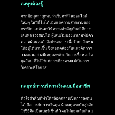
ลงทุนต้องรู้
จากข้อมูลล่าสุดพบว่าเว็บคาสิโนออนไลน์
ใหม่ๆ ในปีนี้ไม่ได้เน้นแค่ความสวยงามของ
กราฟิก แต่หันมาให้ความสำคัญกับสถิติการ
เล่นที่ตรวจสอบได้ ผู้เล่นเริ่มมองหาเกมที่มีค่า
ความผันผวนต่ำถึงปานกลาง เพื่อรักษาเงินทุน
ให้อยู่ได้นานขึ้น ซึ่งสอดคล้องกับแนวคิดการ
วางแผนอย่างมีเหตุผลคล้ายกับการซื้อหวยใน
ยุคใหม่ ที่ไม่ใช่แค่การเสี่ยงดวงแต่เป็นการ
วิเคราะห์โอกาส
กลยุทธ์การบริหารเงินแบบมืออาชีพ
หัวใจสำคัญที่ทำให้สล็อตกลายเป็นการลงทุน
ได้ คือการจัดการเงินทุน นักลงทุนระดับสูงมัก
ใช้วิธีคิดเป็นเปอร์เซ็นต์ โดยไม่ยอมเสียเกิน 1