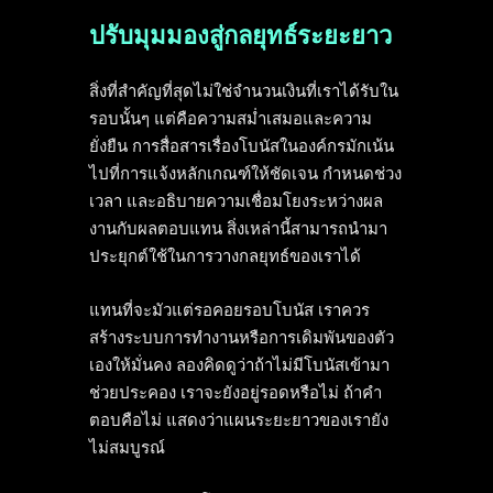
ปรับมุมมองสู่กลยุทธ์ระยะยาว
สิ่งที่สำคัญที่สุดไม่ใช่จำนวนเงินที่เราได้รับใน
รอบนั้นๆ แต่คือความสม่ำเสมอและความ
ยั่งยืน การสื่อสารเรื่องโบนัสในองค์กรมักเน้น
ไปที่การแจ้งหลักเกณฑ์ให้ชัดเจน กำหนดช่วง
เวลา และอธิบายความเชื่อมโยงระหว่างผล
งานกับผลตอบแทน สิ่งเหล่านี้สามารถนำมา
ประยุกต์ใช้ในการวางกลยุทธ์ของเราได้
แทนที่จะมัวแต่รอคอยรอบโบนัส เราควร
สร้างระบบการทำงานหรือการเดิมพันของตัว
เองให้มั่นคง ลองคิดดูว่าถ้าไม่มีโบนัสเข้ามา
ช่วยประคอง เราจะยังอยู่รอดหรือไม่ ถ้าคำ
ตอบคือไม่ แสดงว่าแผนระยะยาวของเรายัง
ไม่สมบูรณ์