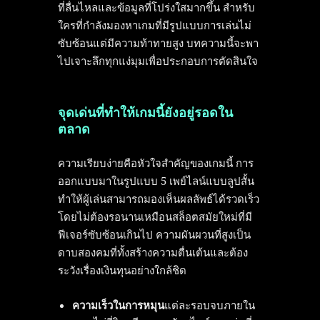
ที่ลื่นไหลและข้อมูลที่โปร่งใสมากขึ้น สำหรับ
ใครที่กำลังมองหาเกมที่มีรูปแบบการเล่นไม่
ซับซ้อนแต่มีความท้าทายสูง บทความนี้จะพา
ไปเจาะลึกทุกแง่มุมเพื่อประกอบการตัดสินใจ
จุดเด่นที่ทำให้เกมนี้ยังอยู่รอดใน
ตลาด
ความเรียบง่ายคือหัวใจสำคัญของเกมนี้ การ
ออกแบบมาในรูปแบบ 5 เพย์ไลน์แบบลูปสั้น
ทำให้ผู้เล่นสามารถมองเห็นผลลัพธ์ได้รวดเร็ว
โดยไม่ต้องรอนานเหมือนสล็อตสมัยใหม่ที่มี
ฟีเจอร์ซับซ้อนเกินไป ความผันผวนที่สูงเป็น
ดาบสองคมที่ทั้งสร้างความตื่นเต้นและต้อง
ระวังเรื่องเงินทุนอย่างใกล้ชิด
ความเร็วในการหมุน
แต่ละรอบจบภายใน