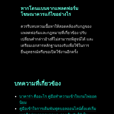
หากโดนแบนจากแพลตฟอร์ม
โฆษณาควรแก้ไขอย่างไร
ควรรีบทบทวนเนื้อหาให้สอดคล้องกับกฎของ
แพลตฟอร์มและกฎหมายที่เกี่ยวข้อง ปรับ
เปลี่ยนคำกล่าวอ้างที่ไม่สามารถพิสูจน์ได้ และ
เตรียมเอกสารหลักฐานรองรับเพื่อใช้ในการ
ยื่นอุทธรณ์หรือขอเปิดใช้งานอีกครั้ง
บทความที่เกี่ยวข้อง
บาคาร่า คืออะไร คู่มือทำความเข้าใจเกมไพ่ยอด
นิยม
คู่มือเข้าใจการเดิมพันฟุตบอลออนไลน์ตั้งแต่เริ่ม