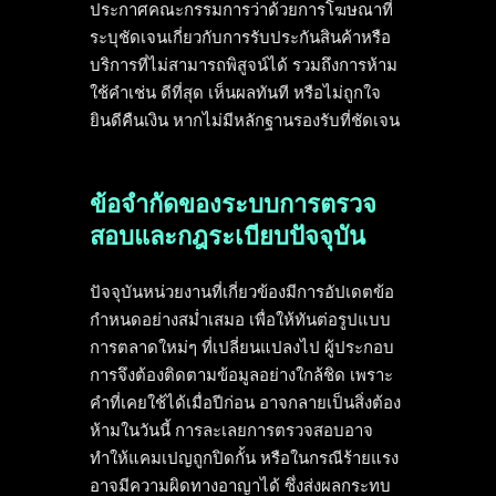
ประกาศคณะกรรมการว่าด้วยการโฆษณาที่
ระบุชัดเจนเกี่ยวกับการรับประกันสินค้าหรือ
บริการที่ไม่สามารถพิสูจน์ได้ รวมถึงการห้าม
ใช้คำเช่น ดีที่สุด เห็นผลทันที หรือไม่ถูกใจ
ยินดีคืนเงิน หากไม่มีหลักฐานรองรับที่ชัดเจน
ข้อจำกัดของระบบการตรวจ
สอบและกฎระเบียบปัจจุบัน
ปัจจุบันหน่วยงานที่เกี่ยวข้องมีการอัปเดตข้อ
กำหนดอย่างสม่ำเสมอ เพื่อให้ทันต่อรูปแบบ
การตลาดใหม่ๆ ที่เปลี่ยนแปลงไป ผู้ประกอบ
การจึงต้องติดตามข้อมูลอย่างใกล้ชิด เพราะ
คำที่เคยใช้ได้เมื่อปีก่อน อาจกลายเป็นสิ่งต้อง
ห้ามในวันนี้ การละเลยการตรวจสอบอาจ
ทำให้แคมเปญถูกปิดกั้น หรือในกรณีร้ายแรง
อาจมีความผิดทางอาญาได้ ซึ่งส่งผลกระทบ