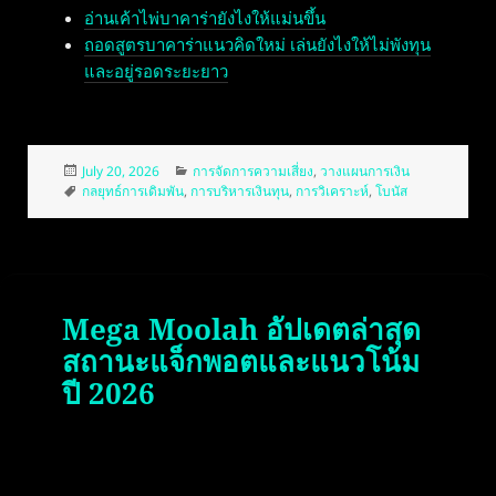
อ่านเค้าไพ่บาคาร่ายังไงให้แม่นขึ้น
ถอดสูตรบาคาร่าแนวคิดใหม่ เล่นยังไงให้ไม่พังทุน
และอยู่รอดระยะยาว
Posted
Categories
July 20, 2026
การจัดการความเสี่ยง
,
วางแผนการเงิน
on
Tags
กลยุทธ์การเดิมพัน
,
การบริหารเงินทุน
,
การวิเคราะห์
,
โบนัส
Mega Moolah อัปเดตล่าสุด
สถานะแจ็กพอตและแนวโน้ม
ปี 2026