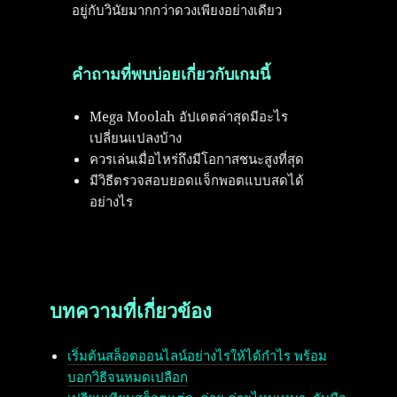
อยู่กับวินัยมากกว่าดวงเพียงอย่างเดียว
คำถามที่พบบ่อยเกี่ยวกับเกมนี้
Mega Moolah อัปเดตล่าสุดมีอะไร
เปลี่ยนแปลงบ้าง
ควรเล่นเมื่อไหร่ถึงมีโอกาสชนะสูงที่สุด
มีวิธีตรวจสอบยอดแจ็กพอตแบบสดได้
อย่างไร
บทความที่เกี่ยวข้อง
เริ่มต้นสล็อตออนไลน์อย่างไรให้ได้กำไร พร้อม
บอกวิธีจนหมดเปลือก