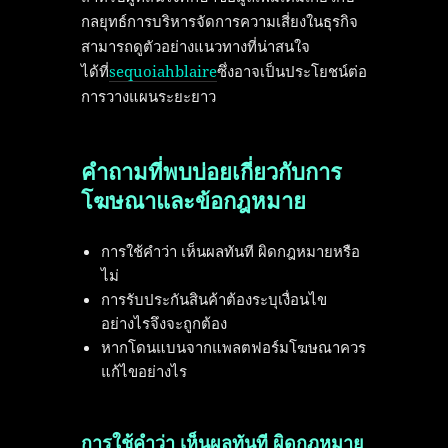
กลยุทธ์การบริหารจัดการความเสี่ยงในธุรกิจ
สามารถดูตัวอย่างแนวทางที่น่าสนใจ
ได้ที่
sequoiahblaire
ซึ่งอาจเป็นประโยชน์ต่อ
การวางแผนระยะยาว
คำถามที่พบบ่อยเกี่ยวกับการ
โฆษณาและข้อกฎหมาย
การใช้คำว่า เห็นผลทันที ผิดกฎหมายหรือ
ไม่
การรับประกันสินค้าต้องระบุเงื่อนไข
อย่างไรจึงจะถูกต้อง
หากโดนแบนจากแพลตฟอร์มโฆษณาควร
แก้ไขอย่างไร
การใช้คำว่า เห็นผลทันที ผิดกฎหมาย