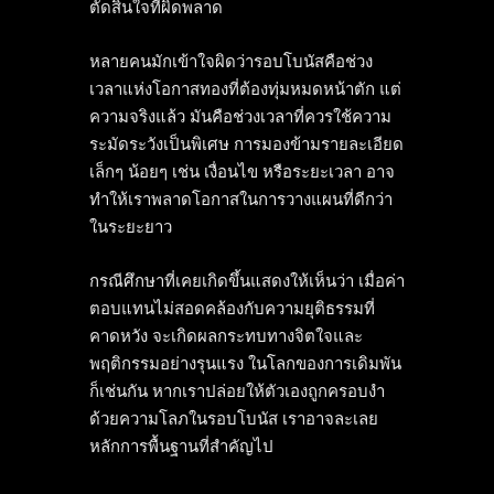
ตัดสินใจที่ผิดพลาด
หลายคนมักเข้าใจผิดว่ารอบโบนัสคือช่วง
เวลาแห่งโอกาสทองที่ต้องทุ่มหมดหน้าตัก แต่
ความจริงแล้ว มันคือช่วงเวลาที่ควรใช้ความ
ระมัดระวังเป็นพิเศษ การมองข้ามรายละเอียด
เล็กๆ น้อยๆ เช่น เงื่อนไข หรือระยะเวลา อาจ
ทำให้เราพลาดโอกาสในการวางแผนที่ดีกว่า
ในระยะยาว
กรณีศึกษาที่เคยเกิดขึ้นแสดงให้เห็นว่า เมื่อค่า
ตอบแทนไม่สอดคล้องกับความยุติธรรมที่
คาดหวัง จะเกิดผลกระทบทางจิตใจและ
พฤติกรรมอย่างรุนแรง ในโลกของการเดิมพัน
ก็เช่นกัน หากเราปล่อยให้ตัวเองถูกครอบงำ
ด้วยความโลภในรอบโบนัส เราอาจละเลย
หลักการพื้นฐานที่สำคัญไป