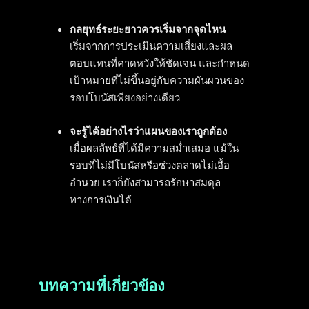
กลยุทธ์ระยะยาวควรเริ่มจากจุดไหน
เริ่มจากการประเมินความเสี่ยงและผล
ตอบแทนที่คาดหวังให้ชัดเจน และกำหนด
เป้าหมายที่ไม่ขึ้นอยู่กับความผันผวนของ
รอบโบนัสเพียงอย่างเดียว
จะรู้ได้อย่างไรว่าแผนของเราถูกต้อง
เมื่อผลลัพธ์ที่ได้มีความสม่ำเสมอ แม้ใน
รอบที่ไม่มีโบนัสหรือช่วงตลาดไม่เอื้อ
อำนวย เราก็ยังสามารถรักษาสมดุล
ทางการเงินได้
บทความที่เกี่ยวข้อง