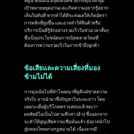
ที่ดูน่าตื่นเต้น มีจุดเด่นที่ช่วยกระตุ้นให้กลุ่ม
เป้าหมายหยุดอ่านและเกิดความอยากรู้อยาก
เห็นในทันที หากทำได้ดีจะส่งผลให้เกิดอัตรา
การคลิกที่สูงขึ้น และอาจทำให้สินค้าหรือ
บริการเป็นที่รู้จักอย่างรวดเร็วในช่วงเวลาสั้นๆ
ซึ่งเป็นประโยชน์ต่อการเปิดตลาดใหม่ที่
ต้องการความรวดเร็วในการเข้าถึงลูกค้า
ข้อเสียและความเสี่ยงที่มอง
ข้ามไม่ได้
การมุ่งเน้นไปที่คำโฆษณาที่ดูดีแต่ขาดความ
จริงใจ อาจนำมาซึ่งปัญหาในระยะยาว โดย
เฉพาะเมื่อผู้บริโภคตรวจสอบแล้วพบว่า
ผลลัพธ์ไม่เป็นไปตามที่กล่าวอ้าง ซึ่งนอกจาก
จะทำให้สูญเสียความเชื่อมั่นแล้ว ยังอาจนำไป
สู่บทลงโทษทางกฎหมายได้ เนื่องจากมี