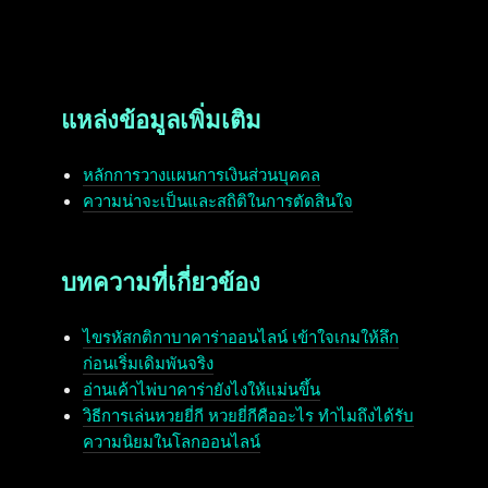
แหล่งข้อมูลเพิ่มเติม
หลักการวางแผนการเงินส่วนบุคคล
ความน่าจะเป็นและสถิติในการตัดสินใจ
บทความที่เกี่ยวข้อง
ไขรหัสกติกาบาคาร่าออนไลน์ เข้าใจเกมให้ลึก
ก่อนเริ่มเดิมพันจริง
อ่านเค้าไพ่บาคาร่ายังไงให้แม่นขึ้น
วิธีการเล่นหวยยี่กี หวยยี่กีคืออะไร ทำไมถึงได้รับ
ความนิยมในโลกออนไลน์