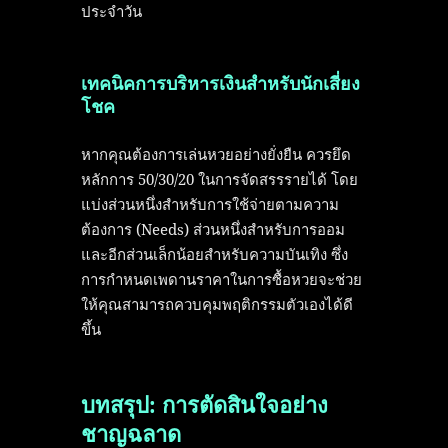
ประจำวัน
เทคนิคการบริหารเงินสำหรับนักเสี่ยง
โชค
หากคุณต้องการเล่นหวยอย่างยั่งยืน ควรยึด
หลักการ 50/30/20 ในการจัดสรรรายได้ โดย
แบ่งส่วนหนึ่งสำหรับการใช้จ่ายตามความ
ต้องการ (Needs) ส่วนหนึ่งสำหรับการออม
และอีกส่วนเล็กน้อยสำหรับความบันเทิง ซึ่ง
การกำหนดเพดานราคาในการซื้อหวยจะช่วย
ให้คุณสามารถควบคุมพฤติกรรมตัวเองได้ดี
ขึ้น
บทสรุป: การตัดสินใจอย่าง
ชาญฉลาด