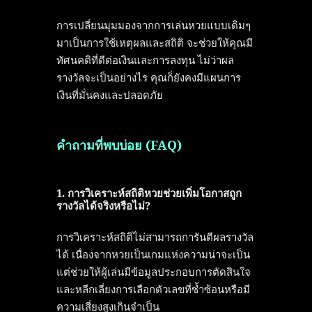
การเปลี่ยนมุมมองจากการเล่นหวยแบบเดิมๆ
มาเป็นการใช้เหตุผลและสถิติ จะช่วยให้คุณมี
ทัศนคติที่ดีต่อเงินและการลงทุน ไม่ว่าผล
รางวัลจะเป็นอย่างไร คุณก็ยังคงมีแผนการ
เงินที่มั่นคงและปลอดภัย
คำถามที่พบบ่อย (FAQ)
1. การวิเคราะห์สถิติหวยช่วยเพิ่มโอกาสถูก
รางวัลได้จริงหรือไม่?
การวิเคราะห์สถิติไม่สามารถการันตีผลรางวัล
ได้ เนื่องจากหวยเป็นเกมแห่งความน่าจะเป็น
แต่ช่วยให้ผู้เล่นมีข้อมูลประกอบการตัดสินใจ
และหลีกเลี่ยงการเลือกตัวเลขที่ซ้ำซ้อนหรือมี
ความเสี่ยงสูงเกินจำเป็น