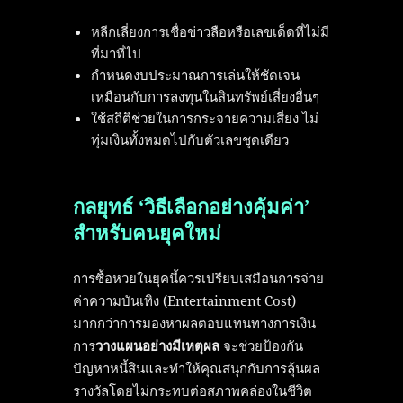
หลีกเลี่ยงการเชื่อข่าวลือหรือเลขเด็ดที่ไม่มี
ที่มาที่ไป
กำหนดงบประมาณการเล่นให้ชัดเจน
เหมือนกับการลงทุนในสินทรัพย์เสี่ยงอื่นๆ
ใช้สถิติช่วยในการกระจายความเสี่ยง ไม่
ทุ่มเงินทั้งหมดไปกับตัวเลขชุดเดียว
กลยุทธ์ ‘วิธีเลือกอย่างคุ้มค่า’
สำหรับคนยุคใหม่
การซื้อหวยในยุคนี้ควรเปรียบเสมือนการจ่าย
ค่าความบันเทิง (Entertainment Cost)
มากกว่าการมองหาผลตอบแทนทางการเงิน
การ
วางแผนอย่างมีเหตุผล
จะช่วยป้องกัน
ปัญหาหนี้สินและทำให้คุณสนุกกับการลุ้นผล
รางวัลโดยไม่กระทบต่อสภาพคล่องในชีวิต