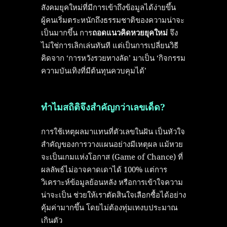
สังคมยุคใหม่ที่มีการเข้าถึงข้อมูลได้ง่ายขึ้น
ผู้คนเริ่มตระหนักถึงธรรมชาติของความน่าจะ
เป็นมากขึ้น การ
ถอดแนวคิดหวยยุคใหม่
จึง
ไม่ใช่การเลิกเล่นทันที แต่เป็นการเปลี่ยนวิธี
คิดจาก ‘การหวังรวยทางลัด’ มาเป็น ‘กิจกรรม
ความบันเทิงที่มีต้นทุนควบคุมได้’
ทำไมสถิติจึงสำคัญกว่าเลขเด็ด?
การใช้เหตุผลมาแทนที่ตัวเลขในฝัน เป็นหัวใจ
สำคัญของการวางแผนอย่างมีเหตุผล แม้หวย
จะเป็นเกมแห่งโอกาส (Game of Chance) ที่
ผลลัพธ์ไม่อาจคาดเดาได้ 100% แต่การ
วิเคราะห์ข้อมูลย้อนหลัง หรือการเข้าใจความ
น่าจะเป็น ช่วยให้เราตัดสินใจเลือกซื้อได้อย่าง
คุ้มค่ามากขึ้น โดยไม่ต้องทุ่มเทงบประมาณ
เกินตัว